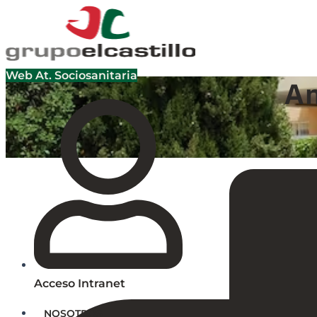
Ir
al
contenido
Web At. Sociosanitaria
An
Acceso Intranet
NOSOTROS